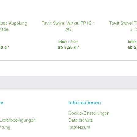
luss-Kupplung
Tavlit Swivel Winkel PP IG +
Tavlit Swivel 
rade
AG
+ 1
Inhalt
1 Stück
Inhal
0 € *
ab 3,50 € *
ab 5
ce
Informationen
Cookie-Einstellungen
Lieferbedingungen
Datenschutz
hrung
Impressum