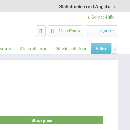
Staffelpreise und Angebote
Service/Hilfe
Mein Konto
0,00 € *
soren
Klemmfittings
Gewindefittings
Filter
Ersatze

Stückpreis