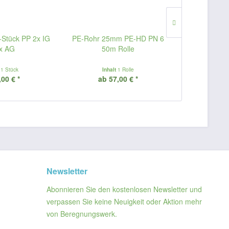
T-Stück PP 2x IG
PE-Rohr 25mm PE-HD PN 6
Kabelvers
x AG
50m Rolle
Gegenm
t
1 Stück
Inhalt
1 Rolle
Inha
,00 € *
ab 57,00 € *
ab 
Newsletter
Abonnieren Sie den kostenlosen Newsletter und
verpassen Sie keine Neuigkeit oder Aktion mehr
von Beregnungswerk.