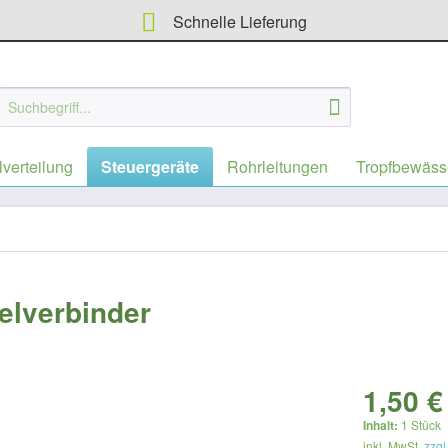
Schnelle Lieferung
lverteilung
Steuergeräte
Rohrleitungen
Tropfbewäss
elverbinder
1,50 €
Inhalt:
1 Stück
inkl. MwSt.
zzgl