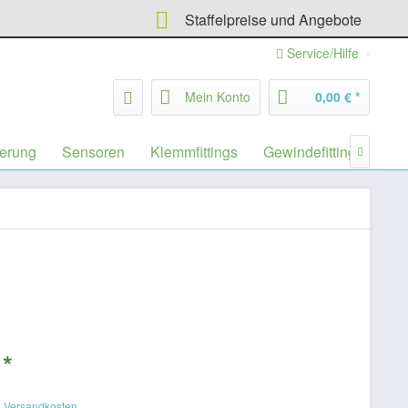
Staffelpreise und Angebote
Service/Hilfe
Mein Konto
0,00 € *
erung
Sensoren
Klemmfittings
Gewindefittings
Fil

 *
. Versandkosten