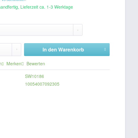
andfertig, Lieferzeit ca. 1-3 Werktage
In den
Warenkorb
n
Merken
Bewerten
SW10186
10054007092305