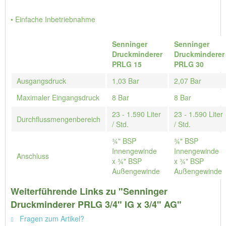
• Einfache Inbetriebnahme
Senninger
Senninger
Druckminderer
Druckminderer
PRLG 15
PRLG 30
Ausgangsdruck
1,03 Bar
2,07 Bar
Maximaler Eingangsdruck
8 Bar
8 Bar
23 - 1.590 Liter
23 - 1.590 Liter
Durchflussmengenbereich
/ Std.
/ Std.
¾" BSP
¾" BSP
Innengewinde
Innengewinde
Anschluss
x ¾" BSP
x ¾" BSP
Außengewinde
Außengewinde
Weiterführende Links zu "Senninger
Druckminderer PRLG 3/4" IG x 3/4" AG"
Fragen zum Artikel?