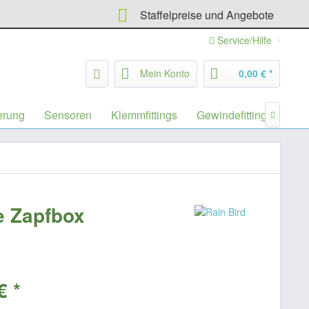
Staffelpreise und Angebote
Service/Hilfe
Mein Konto
0,00 € *
erung
Sensoren
Klemmfittings
Gewindefittings
Filt

e Zapfbox
€ *