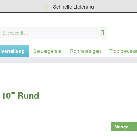
Schnelle Lieferung
lverteilung
Steuergeräte
Rohrleitungen
Tropfbewäs
x 10" Rund
Menge