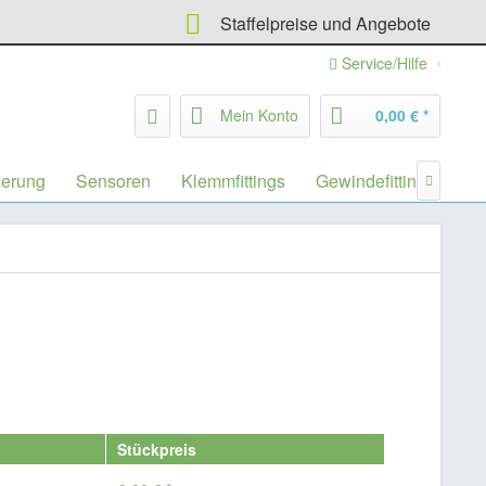
Staffelpreise und Angebote
Service/Hilfe
Mein Konto
0,00 € *
serung
Sensoren
Klemmfittings
Gewindefittings
Fil

Stückpreis