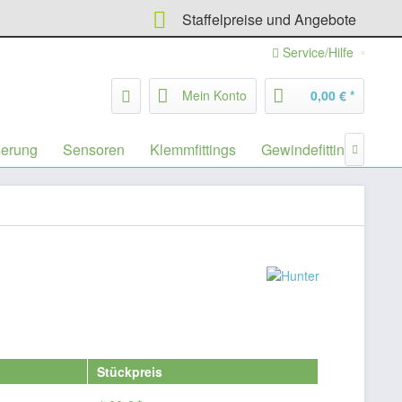
Staffelpreise und Angebote
Service/Hilfe
Mein Konto
0,00 € *
serung
Sensoren
Klemmfittings
Gewindefittings
Fil

Stückpreis