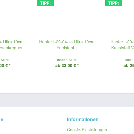
TIPP!
TIPP!
4 Ultra 10cm
Hunter I-20-04-ss Ultra 10cm
Hunter I-20
ersenkregner
Edelstahl...
Kunststoff 
 Stück
Inhalt
1 Stück
Inhal
00 € *
ab 33,00 € *
ab 26
ce
Informationen
Cookie-Einstellungen