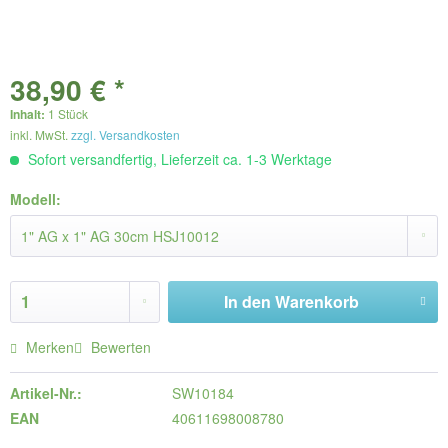
38,90 € *
Inhalt:
1 Stück
inkl. MwSt.
zzgl. Versandkosten
Sofort versandfertig, Lieferzeit ca. 1-3 Werktage
Modell:
In den
Warenkorb
Merken
Bewerten
Artikel-Nr.:
SW10184
EAN
40611698008780